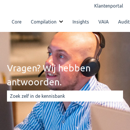
Klantenportal
Core
Compilation
Insights
VAIA
Audit
Submenu tonen voor Compilatio
Vragen? Wij hebben
antwoorden.
Er zijn geen suggesties want het zoekveld is leeg.