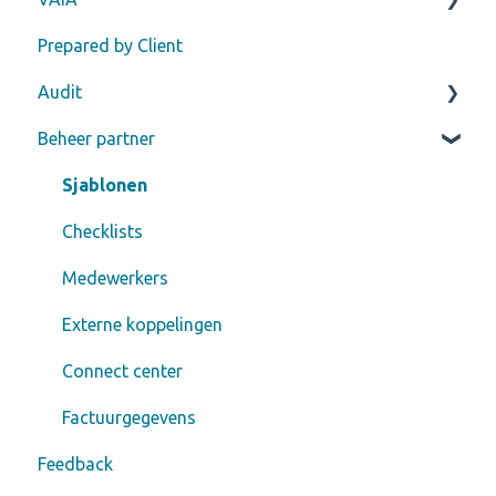
Prepared by Client
Importeren financiële gegevens
Veelgestelde vragen Compilation
Afronden samensteldossier
Veelgestelde vragen VAIA
Audit
Importeren salarisgegevens
Veelgestelde vragen Compilation First Edition
Beheer partner
Importeren begroting
Exporteren
Aanmaken dossier
Importeren aanvullende cijfers
Sjablonen
Klantenkaart
Checklists
Koppelscherm
Medewerkers
Instellingen
Externe koppelingen
Veelgestelde vragen Core
Connect center
Factuurgegevens
Feedback