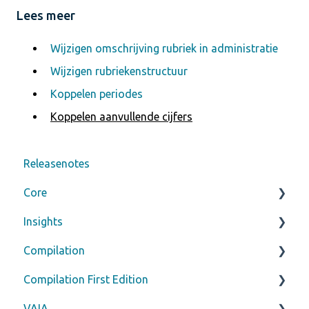
Lees meer
Wijzigen omschrijving rubriek in administratie
Wijzigen rubriekenstructuur
Koppelen periodes
Koppelen aanvullende cijfers
Releasenotes
Core
Insights
Inloggen
Compilation
Profiel
Presentaties
Compilation First Edition
Administratiemonitor
Begroting
Aanmaken dossier
VAIA
Consolidatie
Prognose
Uitwerken dossier
Aanmaken samensteldossier